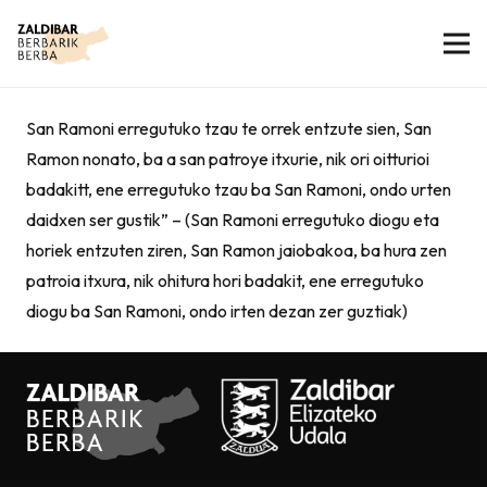
San Ramoni erregutuko tzau te orrek entzute sien, San
Ramon nonato, ba a san patroye itxurie, nik ori oitturioi
badakitt, ene erregutuko tzau ba San Ramoni, ondo urten
daidxen ser gustik” – (San Ramoni erregutuko diogu eta
horiek entzuten ziren, San Ramon jaiobakoa, ba hura zen
patroia itxura, nik ohitura hori badakit, ene erregutuko
diogu ba San Ramoni, ondo irten dezan zer guztiak)