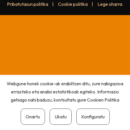
Pribatutasun politika
|
Cookie politika
|
Lege oharra
Webgune honek cookie-ak erabiltzen ditu, zure nabigazioa
errazteko eta analisi estatistikoak egiteko. Informazio
gehiago nahi baduzu, kontsultatu gure
Cookien Politika
Onartu
Ukatu
Konfiguratu