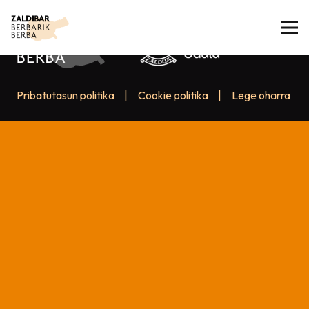
Pribatutasun politika
|
Cookie politika
|
Lege oharra