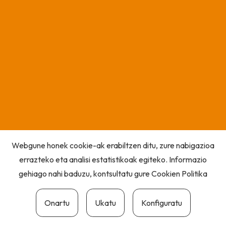
Webgune honek cookie-ak erabiltzen ditu, zure nabigazioa
errazteko eta analisi estatistikoak egiteko. Informazio
gehiago nahi baduzu, kontsultatu gure
Cookien Politika
Onartu
Ukatu
Konfiguratu