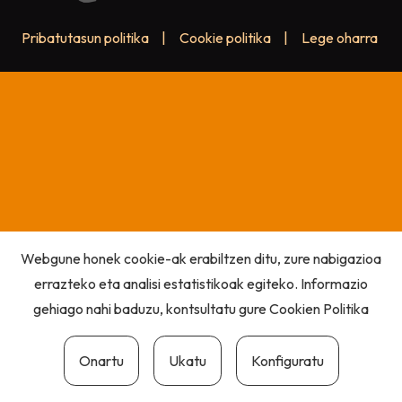
Pribatutasun politika
|
Cookie politika
|
Lege oharra
Webgune honek cookie-ak erabiltzen ditu, zure nabigazioa
errazteko eta analisi estatistikoak egiteko. Informazio
gehiago nahi baduzu, kontsultatu gure
Cookien Politika
Onartu
Ukatu
Konfiguratu