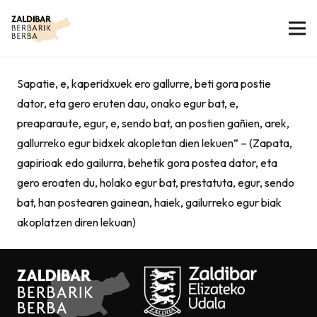
Sapatie, e, kaperidxuek ero gallurre, beti gora postie
dator, eta gero eruten dau, onako egur bat, e,
preaparaute, egur, e, sendo bat, an postien gañien, arek,
gallurreko egur bidxek akopletan dien lekuen” – (Zapata,
gapirioak edo gailurra, behetik gora postea dator, eta
gero eroaten du, holako egur bat, prestatuta, egur, sendo
bat, han postearen gainean, haiek, gailurreko egur biak
akoplatzen diren lekuan)