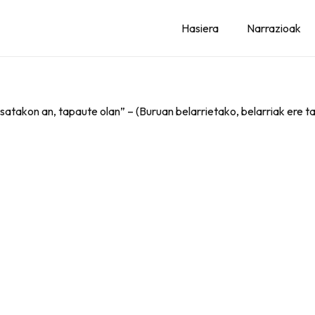
Hasiera
Narrazioak
esatakon an, tapaute olan” – (Buruan belarrietako, belarriak ere t