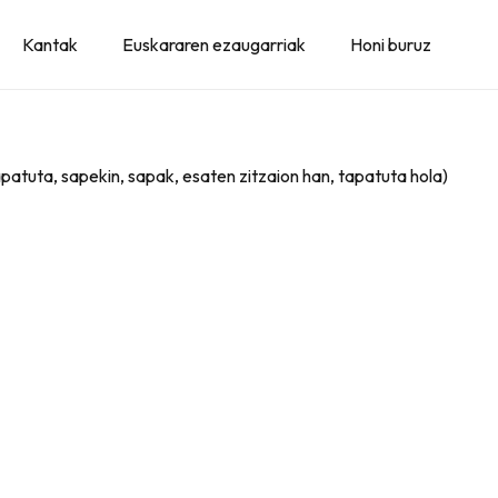
Kantak
Euskararen ezaugarriak
Honi buruz
apatuta, sapekin, sapak, esaten zitzaion han, tapatuta hola)