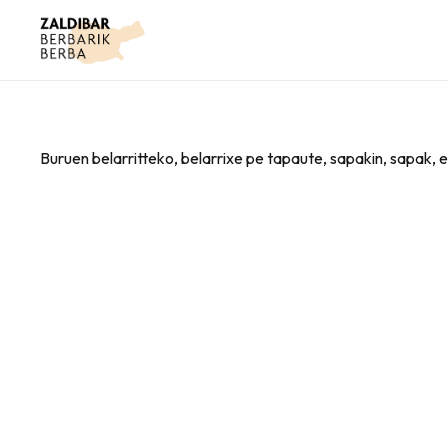
Buruen belarritteko, belarrixe pe tapaute, sapakin, sapak, 