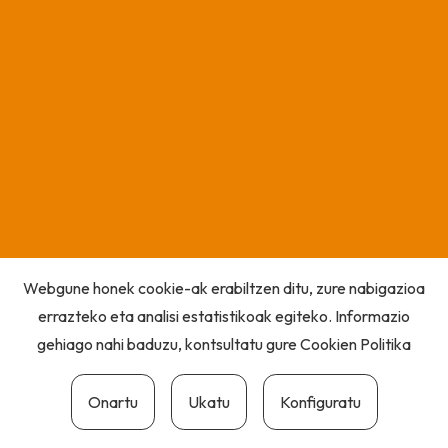
Webgune honek cookie-ak erabiltzen ditu, zure nabigazioa
errazteko eta analisi estatistikoak egiteko. Informazio
gehiago nahi baduzu, kontsultatu gure
Cookien Politika
Onartu
Ukatu
Konfiguratu