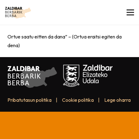
Ortue saatu eitten da dana” – (Ortua eraitsi egiten da
dena)
Pribatutasun politika
|
Cookie politika
|
Lege oharra