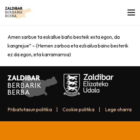
Amen sarbue ta eskallue baño besteik esta egon, da
kangrejue” – (Hemen zarboa eta ezkailua baino besterik
ez da egon, eta karramarroa)
Pribatutasun politika
|
Cookie politika
|
Lege oharra