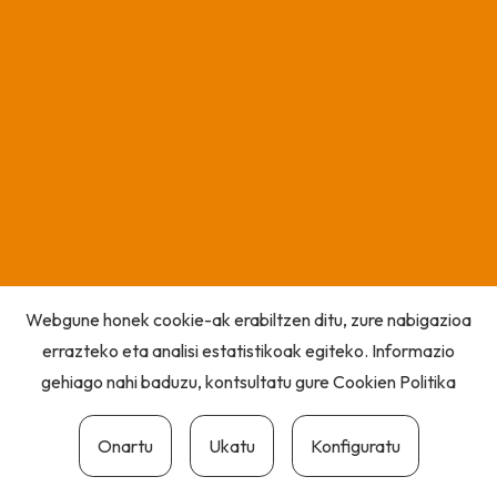
Webgune honek cookie-ak erabiltzen ditu, zure nabigazioa
errazteko eta analisi estatistikoak egiteko. Informazio
gehiago nahi baduzu, kontsultatu gure
Cookien Politika
Onartu
Ukatu
Konfiguratu