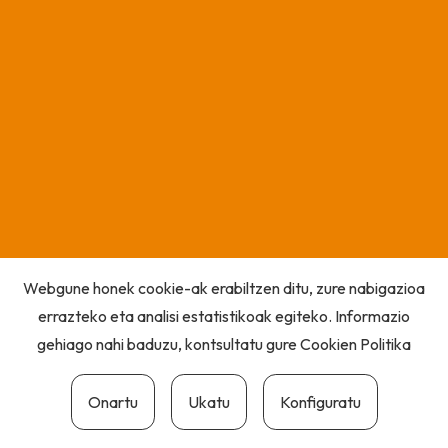
Webgune honek cookie-ak erabiltzen ditu, zure nabigazioa
errazteko eta analisi estatistikoak egiteko. Informazio
gehiago nahi baduzu, kontsultatu gure
Cookien Politika
Onartu
Ukatu
Konfiguratu