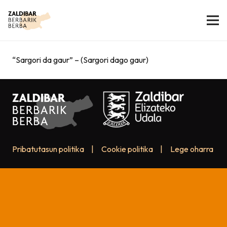
“Sargori da gaur” – (Sargori dago gaur)
Pribatutasun politika
|
Cookie politika
|
Lege oharra