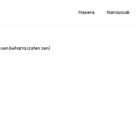
Hasiera
Narrazioak
ikoen beharra izaten zen)