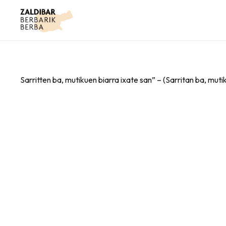
Sarritten ba, mutikuen biarra ixate san” – (Sarritan ba, mut