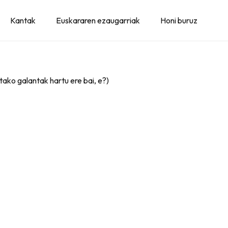
Kantak
Euskararen ezaugarriak
Honi buruz
tako galantak hartu ere bai, e?)