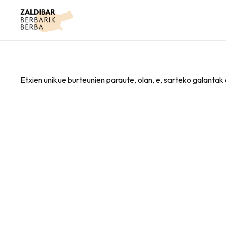
Etxien unikue burteunien paraute, olan, e, sarteko galantak 