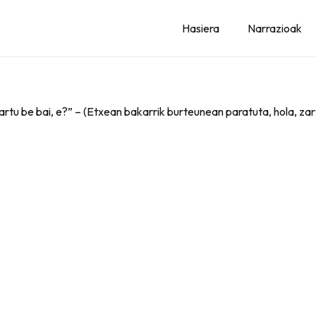
Hasiera
Narrazioak
artu be bai, e?” – (Etxean bakarrik burteunean paratuta, hola, zar