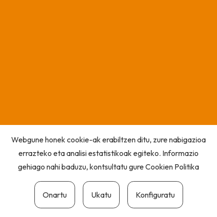
Webgune honek cookie-ak erabiltzen ditu, zure nabigazioa
errazteko eta analisi estatistikoak egiteko. Informazio
gehiago nahi baduzu, kontsultatu gure
Cookien Politika
Onartu
Ukatu
Konfiguratu