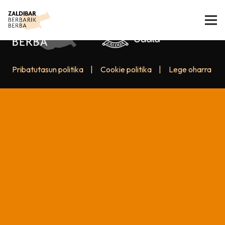
Pribatutasun politika
|
Cookie politika
|
Lege oharra