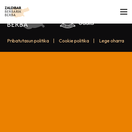
Pribatutasun politika
|
Cookie politika
|
Lege oharra