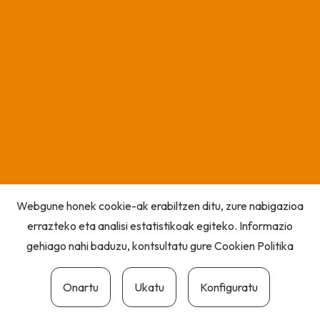
Webgune honek cookie-ak erabiltzen ditu, zure nabigazioa
errazteko eta analisi estatistikoak egiteko. Informazio
gehiago nahi baduzu, kontsultatu gure
Cookien Politika
Onartu
Ukatu
Konfiguratu