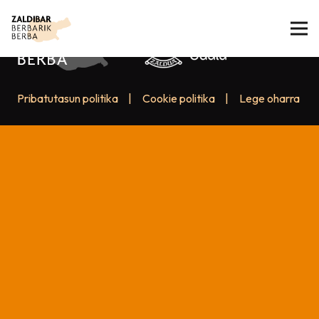
Pribatutasun politika
|
Cookie politika
|
Lege oharra