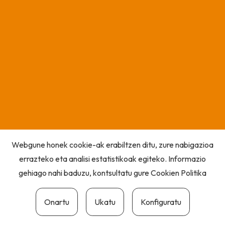
Webgune honek cookie-ak erabiltzen ditu, zure nabigazioa
errazteko eta analisi estatistikoak egiteko. Informazio
gehiago nahi baduzu, kontsultatu gure
Cookien Politika
Onartu
Ukatu
Konfiguratu