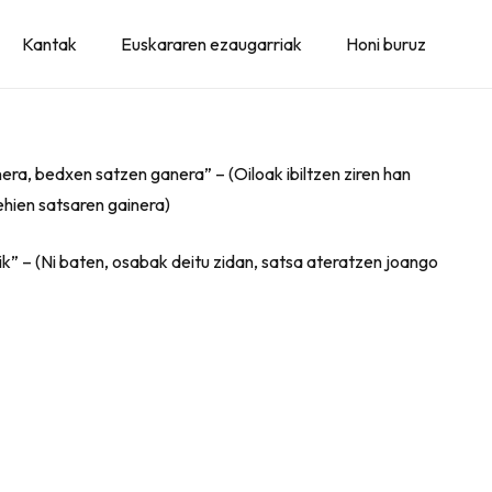
Kantak
Euskararen ezaugarriak
Honi buruz
anera, bedxen satzen ganera” – (Oiloak ibiltzen ziren han
ehien satsaren gainera)
rik” – (Ni baten, osabak deitu zidan, satsa ateratzen joango