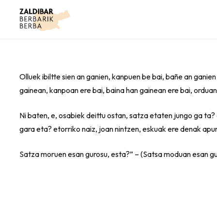
Olluek ibiltte sien an ganien, kanpuen be bai, bañe an ganien
gainean, kanpoan ere bai, baina han gainean ere bai, orduan
Ni baten, e, osabiek deittu ostan, satza etaten jungo ga ta?
gara eta? etorriko naiz, joan nintzen, eskuak ere denak apur
Satza moruen esan gurosu, esta?” – (Satsa moduan esan gu