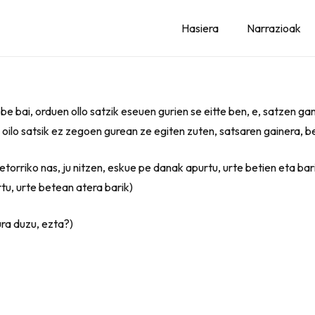
Hasiera
Narrazioak
 be bai, orduen ollo satzik eseuen gurien se eitte ben, e, satzen g
 oilo satsik ez zegoen gurean ze egiten zuten, satsaren gainera, b
 etorriko nas, ju nitzen, eskue pe danak apurtu, urte betien eta ba
tu, urte betean atera barik)
ra duzu, ezta?)