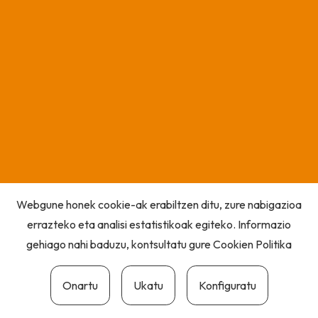
Webgune honek cookie-ak erabiltzen ditu, zure nabigazioa
errazteko eta analisi estatistikoak egiteko. Informazio
gehiago nahi baduzu, kontsultatu gure
Cookien Politika
Onartu
Ukatu
Konfiguratu