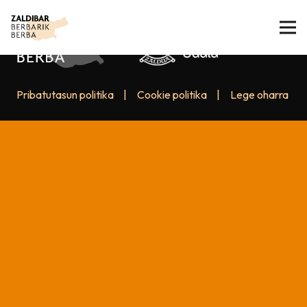
Pribatutasun politika
|
Cookie politika
|
Lege oharra