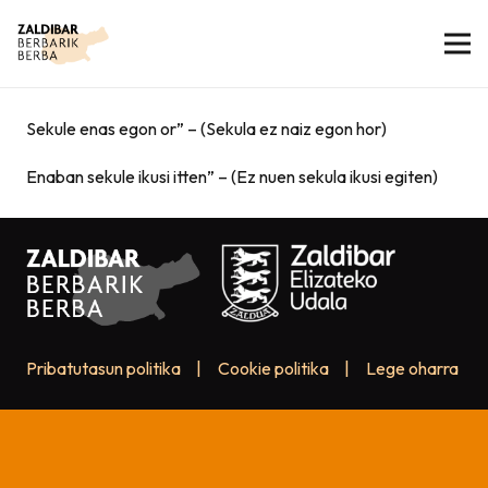
Sekule enas egon or” – (Sekula ez naiz egon hor)
Enaban sekule ikusi itten” – (Ez nuen sekula ikusi egiten)
Pribatutasun politika
|
Cookie politika
|
Lege oharra