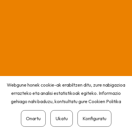
Webgune honek cookie-ak erabiltzen ditu, zure nabigazioa
errazteko eta analisi estatistikoak egiteko. Informazio
gehiago nahi baduzu, kontsultatu gure
Cookien Politika
Onartu
Ukatu
Konfiguratu