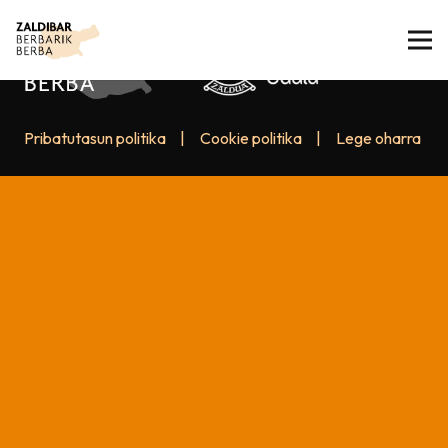
Pribatutasun politika
|
Cookie politika
|
Lege oharra