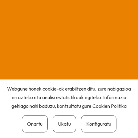
Webgune honek cookie-ak erabiltzen ditu, zure nabigazioa
errazteko eta analisi estatistikoak egiteko. Informazio
gehiago nahi baduzu, kontsultatu gure
Cookien Politika
Onartu
Ukatu
Konfiguratu