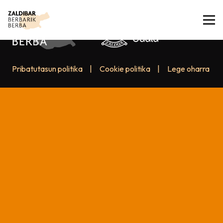
Pribatutasun politika
|
Cookie politika
|
Lege oharra