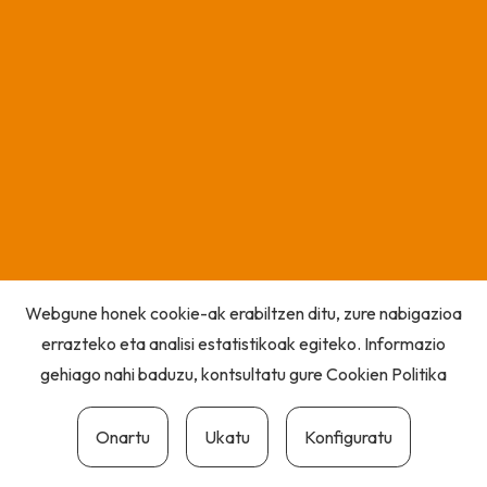
Webgune honek cookie-ak erabiltzen ditu, zure nabigazioa
errazteko eta analisi estatistikoak egiteko. Informazio
gehiago nahi baduzu, kontsultatu gure
Cookien Politika
Onartu
Ukatu
Konfiguratu