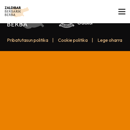
Pribatutasun politika
|
Cookie politika
|
Lege oharra