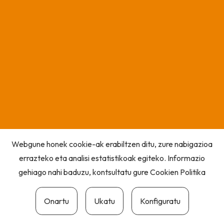
Webgune honek cookie-ak erabiltzen ditu, zure nabigazioa
errazteko eta analisi estatistikoak egiteko. Informazio
gehiago nahi baduzu, kontsultatu gure
Cookien Politika
Onartu
Ukatu
Konfiguratu