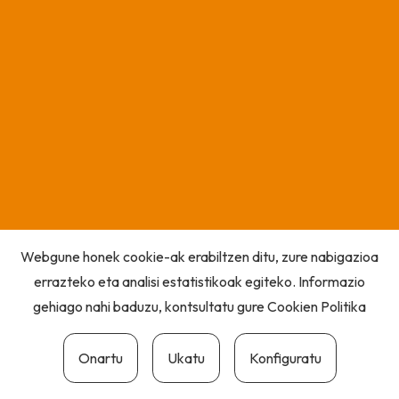
Webgune honek cookie-ak erabiltzen ditu, zure nabigazioa
errazteko eta analisi estatistikoak egiteko. Informazio
gehiago nahi baduzu, kontsultatu gure
Cookien Politika
Onartu
Ukatu
Konfiguratu