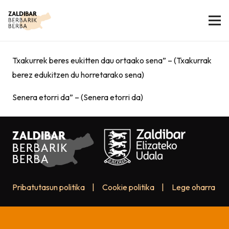
Txakurrek beres eukitten dau ortaako sena” – (Txakurrak
berez edukitzen du horretarako sena)
Senera etorri da” – (Senera etorri da)
Pribatutasun politika
|
Cookie politika
|
Lege oharra