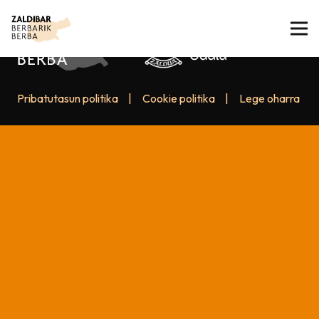
Pribatutasun politika
|
Cookie politika
|
Lege oharra