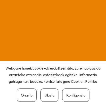
Webgune honek cookie-ak erabiltzen ditu, zure nabigazioa
errazteko eta analisi estatistikoak egiteko. Informazio
gehiago nahi baduzu, kontsultatu gure
Cookien Politika
Onartu
Ukatu
Konfiguratu