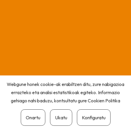
Webgune honek cookie-ak erabiltzen ditu, zure nabigazioa
errazteko eta analisi estatistikoak egiteko. Informazio
gehiago nahi baduzu, kontsultatu gure
Cookien Politika
Onartu
Ukatu
Konfiguratu