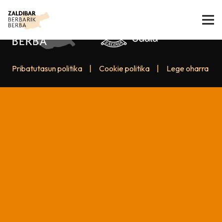
Pribatutasun politika
|
Cookie politika
|
Lege oharra