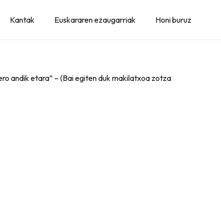
Kantak
Euskararen ezaugarriak
Honi buruz
gero andik etara” – (Bai egiten duk makilatxoa zotza