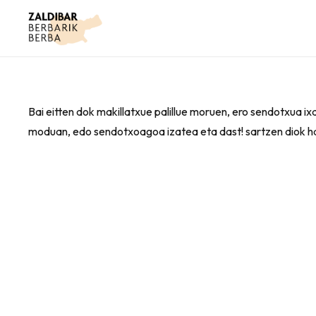
Bai eitten dok makillatxue palillue moruen, ero sendotxua ixa
moduan, edo sendotxoagoa izatea eta dast! sartzen diok hari 