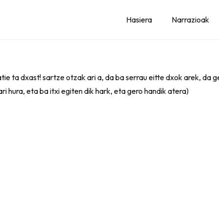
Hasiera
Narrazioak
tie ta dxast! sartze otzak ari a, da ba serrau eitte dxok arek, da 
hura, eta ba itxi egiten dik hark, eta gero handik atera)