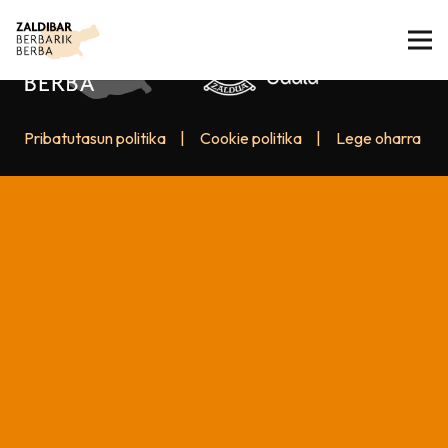
Pribatutasun politika
|
Cookie politika
|
Lege oharra