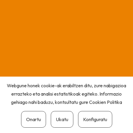
Webgune honek cookie-ak erabiltzen ditu, zure nabigazioa
errazteko eta analisi estatistikoak egiteko. Informazio
gehiago nahi baduzu, kontsultatu gure
Cookien Politika
Onartu
Ukatu
Konfiguratu