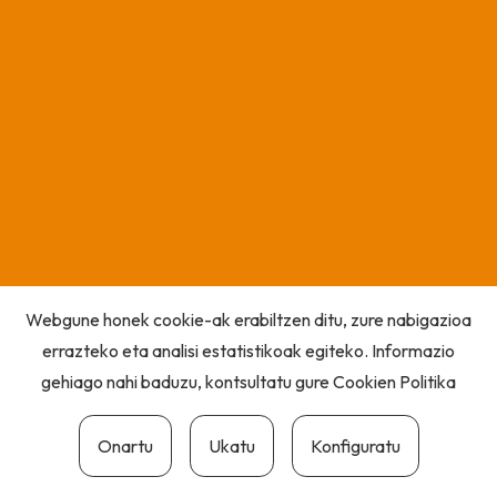
Webgune honek cookie-ak erabiltzen ditu, zure nabigazioa
errazteko eta analisi estatistikoak egiteko. Informazio
gehiago nahi baduzu, kontsultatu gure
Cookien Politika
Onartu
Ukatu
Konfiguratu