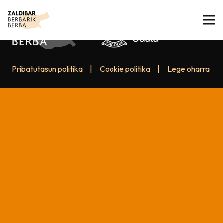
Pribatutasun politika
|
Cookie politika
|
Lege oharra