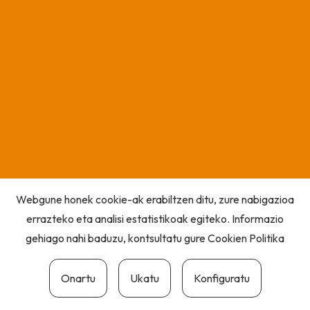
Webgune honek cookie-ak erabiltzen ditu, zure nabigazioa
errazteko eta analisi estatistikoak egiteko. Informazio
gehiago nahi baduzu, kontsultatu gure
Cookien Politika
Onartu
Ukatu
Konfiguratu