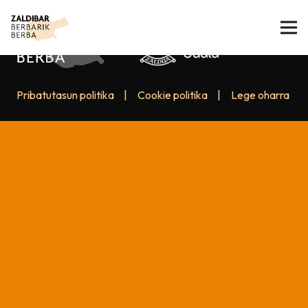
Pribatutasun politika
|
Cookie politika
|
Lege oharra