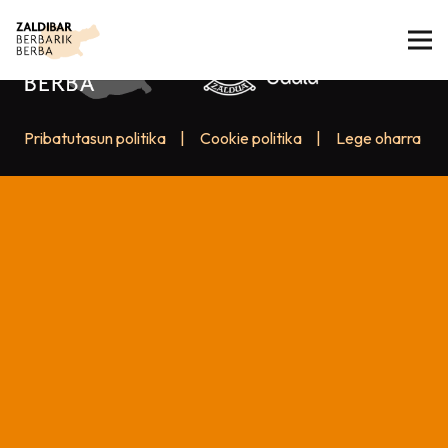
Pribatutasun politika
|
Cookie politika
|
Lege oharra