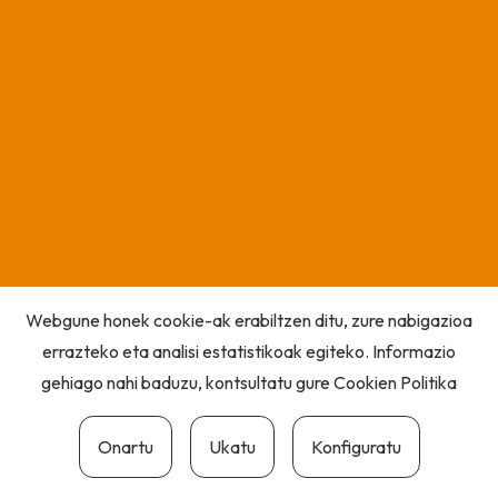
Webgune honek cookie-ak erabiltzen ditu, zure nabigazioa
errazteko eta analisi estatistikoak egiteko. Informazio
gehiago nahi baduzu, kontsultatu gure
Cookien Politika
Onartu
Ukatu
Konfiguratu