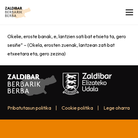
Okelie, eroste banak, e, lantzien sati bat etxieta ta, gero
sesiñe” – (Okela, erosten zuenak, lantzean zati bat
etxeetara eta, gero zezina)
Pribatutasun politika
|
Cookie politika
|
Lege oharra