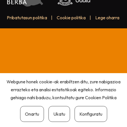
Pribatutasun politika
|
Cookie politika
|
Lege oharra
Webgune honek cookie-ak erabiltzen ditu, zure nabigazioa
errazteko eta analisi estatistikoak egiteko. Informazio
gehiago nahi baduzu, kontsultatu gure
Cookien Politika
Onartu
Ukatu
Konfiguratu