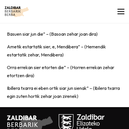
Basuen siar jun die” – (Basoan zehar joan dira)
Ametik estartatik sier, e, Mendibera” – (Hemendik
estartatik zehar, Mendibera)
Orra errekan sier etorten die” – (Horren errekan zehar
etortzen dira)
Ibillera txarra ei eben ortik siar jun sienak” – (Ibilera txarra
egin zuten hortik zehar joan zirenek)