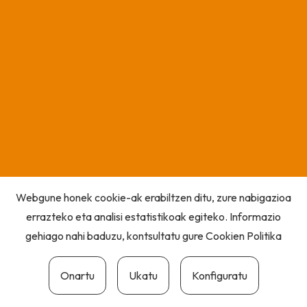
Webgune honek cookie-ak erabiltzen ditu, zure nabigazioa
errazteko eta analisi estatistikoak egiteko. Informazio
gehiago nahi baduzu, kontsultatu gure
Cookien Politika
Onartu
Ukatu
Konfiguratu