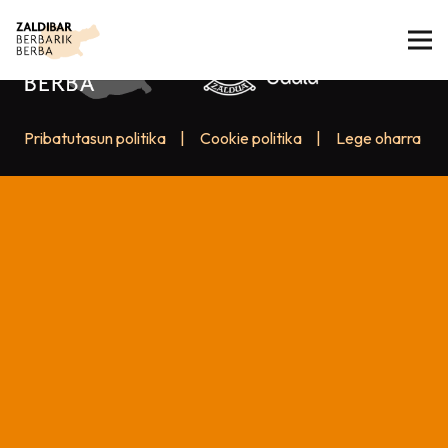
Pribatutasun politika
|
Cookie politika
|
Lege oharra