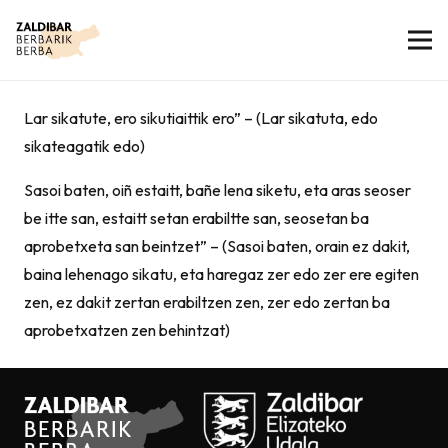
Lar sikatute, ero sikutiaittik ero” – (Lar sikatuta, edo
sikateagatik edo)
Sasoi baten, oiñ estaitt, bañe lena siketu, eta aras seoser
be itte san, estaitt setan erabiltte san, seosetan ba
aprobetxeta san beintzet” – (Sasoi baten, orain ez dakit,
baina lehenago sikatu, eta haregaz zer edo zer ere egiten
zen, ez dakit zertan erabiltzen zen, zer edo zertan ba
aprobetxatzen zen behintzat)