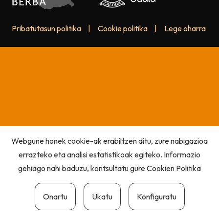
Pribatutasun politika
|
Cookie politika
|
Lege oharra
Webgune honek cookie-ak erabiltzen ditu, zure nabigazioa
errazteko eta analisi estatistikoak egiteko. Informazio
gehiago nahi baduzu, kontsultatu gure
Cookien Politika
Onartu
Ukatu
Konfiguratu