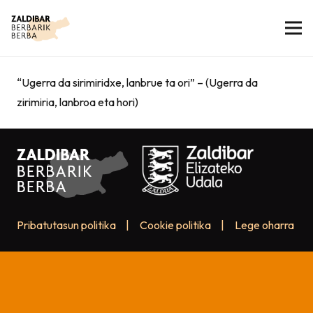
“Ugerra da sirimiridxe, lanbrue ta ori” – (Ugerra da
zirimiria, lanbroa eta hori)
Pribatutasun politika
|
Cookie politika
|
Lege oharra