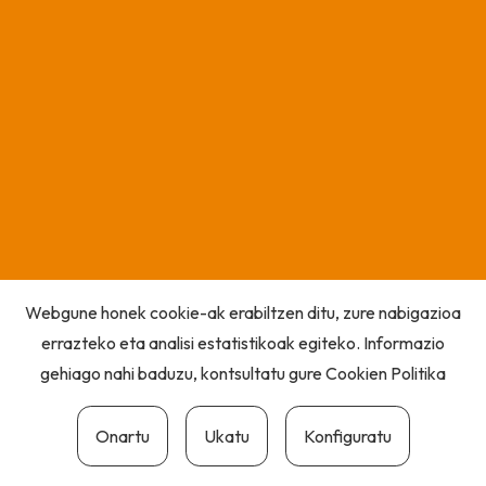
Webgune honek cookie-ak erabiltzen ditu, zure nabigazioa
errazteko eta analisi estatistikoak egiteko. Informazio
gehiago nahi baduzu, kontsultatu gure
Cookien Politika
Onartu
Ukatu
Konfiguratu