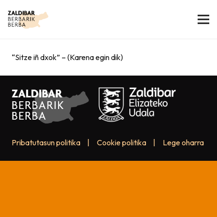
“Sitze iñ dxok” – (Karena egin dik)
Pribatutasun politika
|
Cookie politika
|
Lege oharra