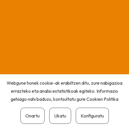
Webgune honek cookie-ak erabiltzen ditu, zure nabigazioa
errazteko eta analisi estatistikoak egiteko. Informazio
gehiago nahi baduzu, kontsultatu gure
Cookien Politika
Onartu
Ukatu
Konfiguratu