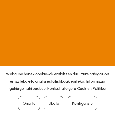
Webgune honek cookie-ak erabiltzen ditu, zure nabigazioa
errazteko eta analisi estatistikoak egiteko. Informazio
gehiago nahi baduzu, kontsultatu gure
Cookien Politika
Onartu
Ukatu
Konfiguratu