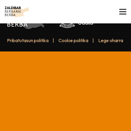
Pribatutasun politika
|
Cookie politika
|
Lege oharra