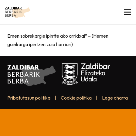
Emen sobrekargie ipintte ako arridxai” – (Hemen
gainkarga ipintzen zaio harriari)
Pribatutasun politika
|
Cookie politika
|
Lege oharra