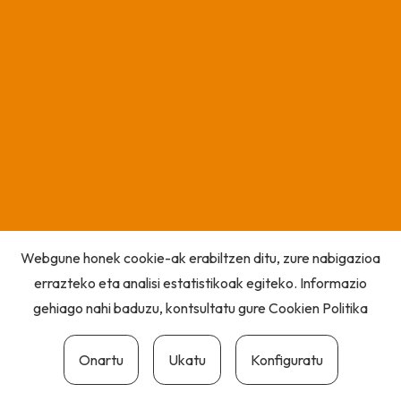
Webgune honek cookie-ak erabiltzen ditu, zure nabigazioa
errazteko eta analisi estatistikoak egiteko. Informazio
gehiago nahi baduzu, kontsultatu gure
Cookien Politika
Onartu
Ukatu
Konfiguratu