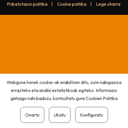
Pribatutasun politika
|
Cookie politika
|
Lege oharra
Webgune honek cookie-ak erabiltzen ditu, zure nabigazioa
errazteko eta analisi estatistikoak egiteko. Informazio
gehiago nahi baduzu, kontsultatu gure
Cookien Politika
Onartu
Ukatu
Konfiguratu