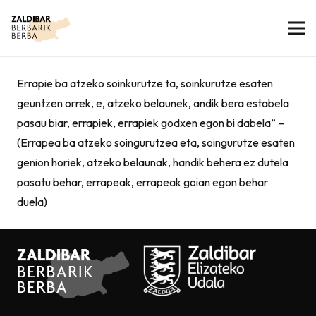
Errapie ba atzeko soinkurutze ta, soinkurutze esaten
geuntzen orrek, e, atzeko belaunek, andik bera estabela
pasau biar, errapiek, errapiek godxen egon bi dabela” –
(Errapea ba atzeko soingurutzea eta, soingurutze esaten
genion horiek, atzeko belaunak, handik behera ez dutela
pasatu behar, errapeak, errapeak goian egon behar
duela)