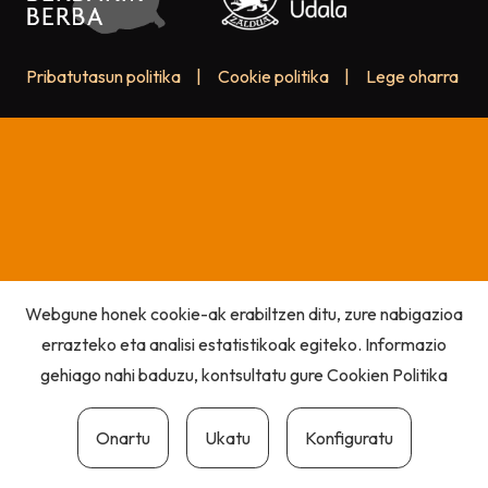
Pribatutasun politika
|
Cookie politika
|
Lege oharra
Webgune honek cookie-ak erabiltzen ditu, zure nabigazioa
errazteko eta analisi estatistikoak egiteko. Informazio
gehiago nahi baduzu, kontsultatu gure
Cookien Politika
Onartu
Ukatu
Konfiguratu