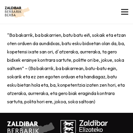
“Ba bakarrik, ba bakarrien, batu batu eiñ, sokaik eta etzan
oten orduen da aundidxas, batu esku bidxetan olan da, ba,
kopetensi ixate san ori, d´atzeraka, aurreraka, ta gero
bidxek erainye kontrara sartute, politte ori be, jokue, soka
saltuen” – (Ba bakarrik, ba bakarrean, batu-batu egin,
sokarik eta ez zen egoten orduan eta handiagaz, batu
esku bietan hola eta, ba, konpetentzia izaten zen hori, eta
atzeraka, aurreraka, eta gero biak eraginda kontrara
sartuta, polita hori ere, jokoa, soka saltoan)