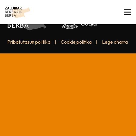
Pribatutasun politika
|
Cookie politika
|
Lege oharra