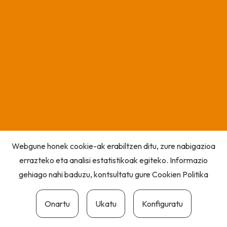
Webgune honek cookie-ak erabiltzen ditu, zure nabigazioa
errazteko eta analisi estatistikoak egiteko. Informazio
gehiago nahi baduzu, kontsultatu gure
Cookien Politika
Onartu
Ukatu
Konfiguratu