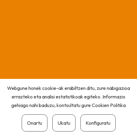
Webgune honek cookie-ak erabiltzen ditu, zure nabigazioa
errazteko eta analisi estatistikoak egiteko. Informazio
gehiago nahi baduzu, kontsultatu gure
Cookien Politika
Onartu
Ukatu
Konfiguratu