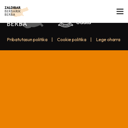
Pribatutasun politika
|
Cookie politika
|
Lege oharra