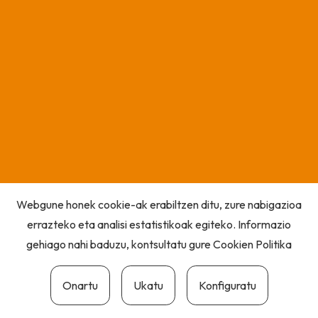
Webgune honek cookie-ak erabiltzen ditu, zure nabigazioa
errazteko eta analisi estatistikoak egiteko. Informazio
gehiago nahi baduzu, kontsultatu gure
Cookien Politika
Onartu
Ukatu
Konfiguratu