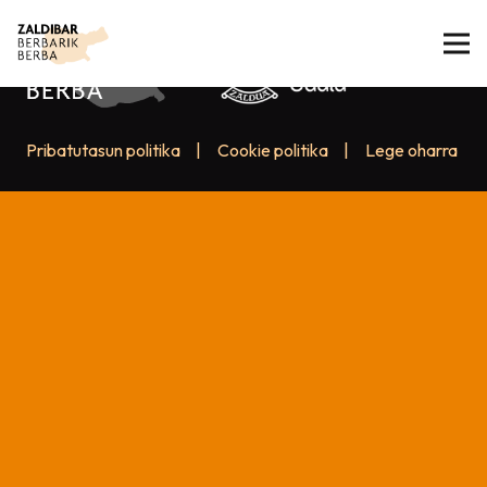
Pribatutasun politika
|
Cookie politika
|
Lege oharra