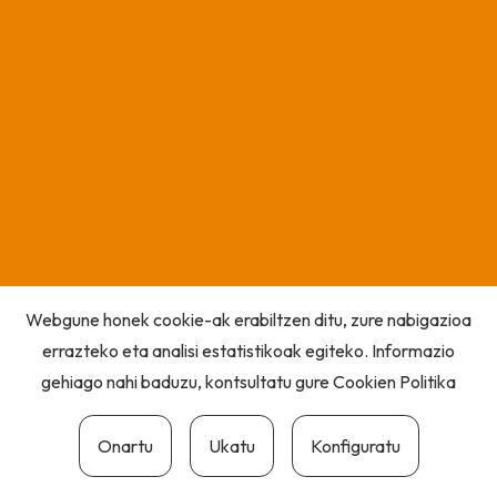
Webgune honek cookie-ak erabiltzen ditu, zure nabigazioa
errazteko eta analisi estatistikoak egiteko. Informazio
gehiago nahi baduzu, kontsultatu gure
Cookien Politika
Onartu
Ukatu
Konfiguratu