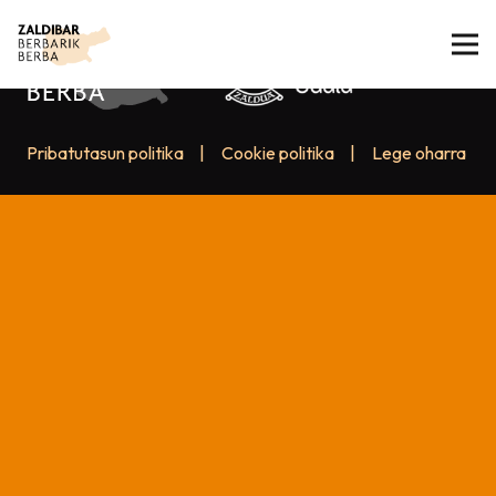
Pribatutasun politika
|
Cookie politika
|
Lege oharra