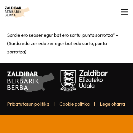
Sardie ero seoser egur bat ero sartu, punta sorrotza” –
(Sarda edo zer edo zer egur bat edo sartu, punta
zorrotza)
Pribatutasun politika
|
Cookie politika
|
Lege oharra