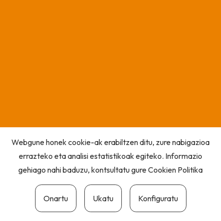
Webgune honek cookie-ak erabiltzen ditu, zure nabigazioa
errazteko eta analisi estatistikoak egiteko. Informazio
gehiago nahi baduzu, kontsultatu gure
Cookien Politika
Onartu
Ukatu
Konfiguratu