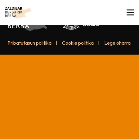
Pribatutasun politika
|
Cookie politika
|
Lege oharra