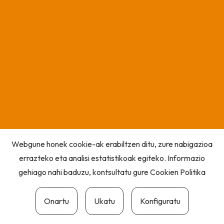
Webgune honek cookie-ak erabiltzen ditu, zure nabigazioa
errazteko eta analisi estatistikoak egiteko. Informazio
gehiago nahi baduzu, kontsultatu gure
Cookien Politika
Onartu
Ukatu
Konfiguratu