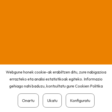
Webgune honek cookie-ak erabiltzen ditu, zure nabigazioa
errazteko eta analisi estatistikoak egiteko. Informazio
gehiago nahi baduzu, kontsultatu gure
Cookien Politika
Onartu
Ukatu
Konfiguratu