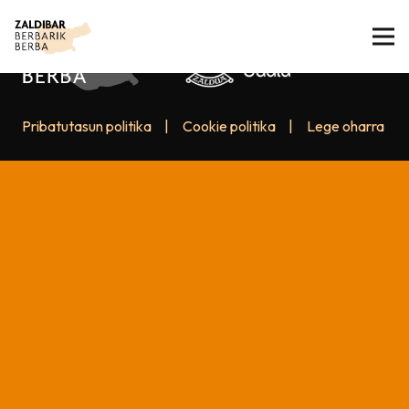
Pribatutasun politika
|
Cookie politika
|
Lege oharra