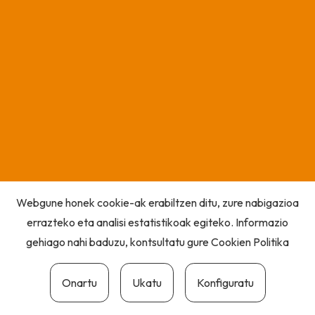
Webgune honek cookie-ak erabiltzen ditu, zure nabigazioa
errazteko eta analisi estatistikoak egiteko. Informazio
gehiago nahi baduzu, kontsultatu gure
Cookien Politika
Onartu
Ukatu
Konfiguratu