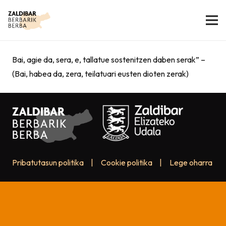
Bai, agie da, sera, e, tallatue sostenitzen daben serak” –
(Bai, habea da, zera, teilatuari eusten dioten zerak)
Pribatutasun politika
|
Cookie politika
|
Lege oharra