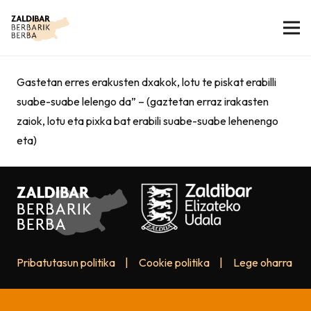
Gastetan erres erakusten dxakok, lotu te piskat erabilli
suabe-suabe lelengo da” – (gaztetan erraz irakasten
zaiok, lotu eta pixka bat erabili suabe-suabe lehenengo
eta)
Pribatutasun politika
|
Cookie politika
|
Lege oharra