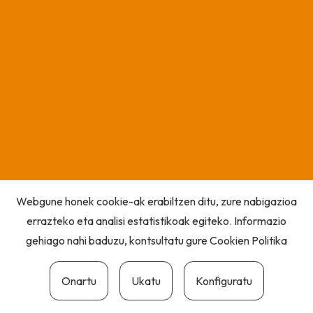
Webgune honek cookie-ak erabiltzen ditu, zure nabigazioa
errazteko eta analisi estatistikoak egiteko. Informazio
gehiago nahi baduzu, kontsultatu gure
Cookien Politika
Onartu
Ukatu
Konfiguratu