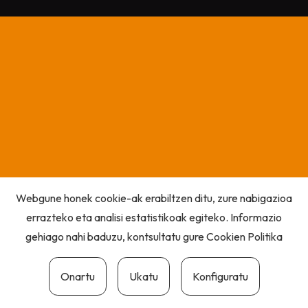
Webgune honek cookie-ak erabiltzen ditu, zure nabigazioa
errazteko eta analisi estatistikoak egiteko. Informazio
gehiago nahi baduzu, kontsultatu gure
Cookien Politika
Onartu
Ukatu
Konfiguratu