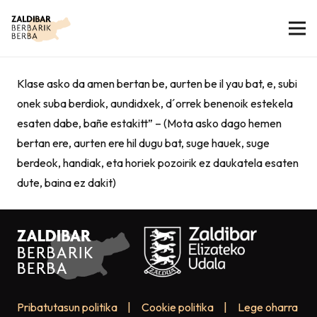
Klase asko da amen bertan be, aurten be il yau bat, e, subi
onek suba berdiok, aundidxek, d´orrek benenoik estekela
esaten dabe, bañe estakitt” – (Mota asko dago hemen
bertan ere, aurten ere hil dugu bat, suge hauek, suge
berdeok, handiak, eta horiek pozoirik ez daukatela esaten
dute, baina ez dakit)
Pribatutasun politika
|
Cookie politika
|
Lege oharra