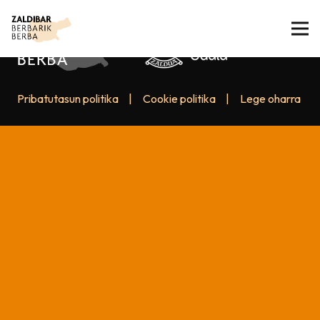
Pribatutasun politika
|
Cookie politika
|
Lege oharra