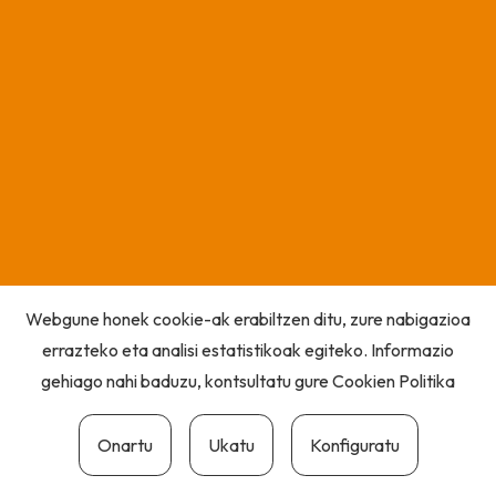
Webgune honek cookie-ak erabiltzen ditu, zure nabigazioa
errazteko eta analisi estatistikoak egiteko. Informazio
gehiago nahi baduzu, kontsultatu gure
Cookien Politika
Onartu
Ukatu
Konfiguratu