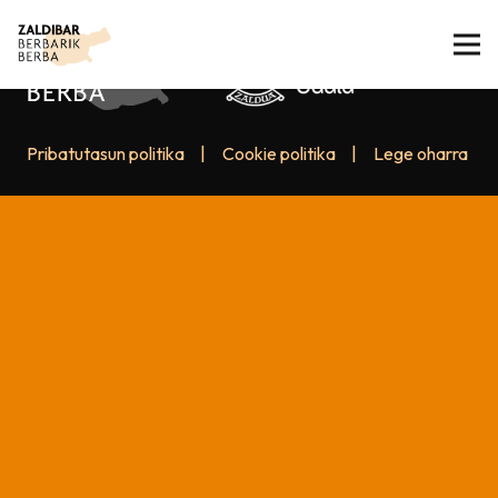
Pribatutasun politika
|
Cookie politika
|
Lege oharra