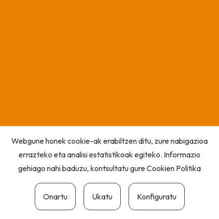
Webgune honek cookie-ak erabiltzen ditu, zure nabigazioa
errazteko eta analisi estatistikoak egiteko. Informazio
gehiago nahi baduzu, kontsultatu gure
Cookien Politika
Onartu
Ukatu
Konfiguratu