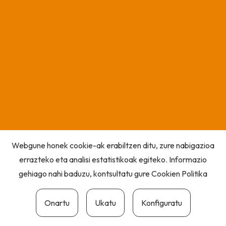
Webgune honek cookie-ak erabiltzen ditu, zure nabigazioa
errazteko eta analisi estatistikoak egiteko. Informazio
gehiago nahi baduzu, kontsultatu gure
Cookien Politika
Onartu
Ukatu
Konfiguratu