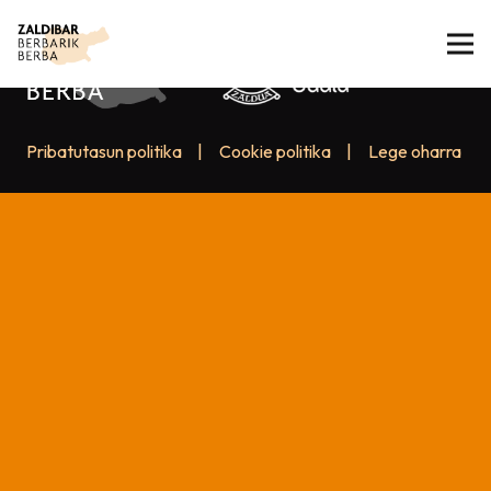
Pribatutasun politika
|
Cookie politika
|
Lege oharra