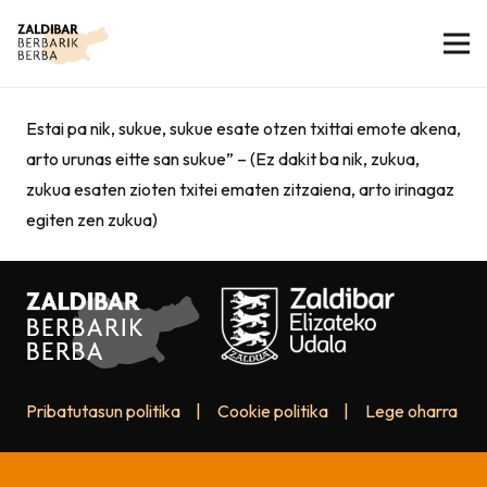
Estai pa nik, sukue, sukue esate otzen txittai emote akena,
arto urunas eitte san sukue” – (Ez dakit ba nik, zukua,
zukua esaten zioten txitei ematen zitzaiena, arto irinagaz
egiten zen zukua)
Pribatutasun politika
|
Cookie politika
|
Lege oharra