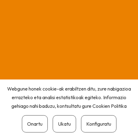
Webgune honek cookie-ak erabiltzen ditu, zure nabigazioa
errazteko eta analisi estatistikoak egiteko. Informazio
gehiago nahi baduzu, kontsultatu gure
Cookien Politika
Onartu
Ukatu
Konfiguratu